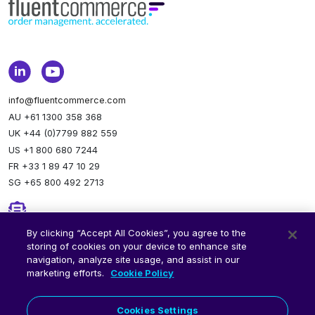
info@fluentcommerce.com
AU +61 1300 358 368
UK +44 (0)7799 882 559
US +1 800 680 7244
FR +33 1 89 47 10 29
SG +65 800 492 2713
Newsletter
By clicking “Accept All Cookies”, you agree to the
storing of cookies on your device to enhance site
Stay up to date.
Subscribe to our newsletter.
navigation, analyze site usage, and assist in our
marketing efforts.
Cookie Policy
Cookies Settings