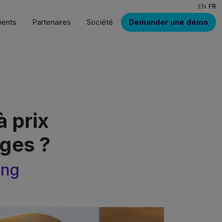
EN
FR
ients
Partenaires
Société
Demander une démo
à prix
rges ?
ing