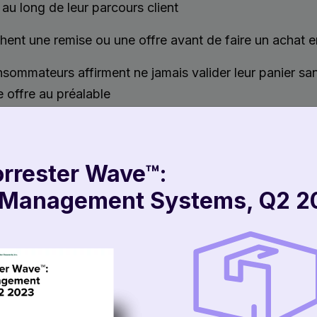
 au long de leur parcours client
ent une remise ou une offre avant de faire un achat e
ommateurs affirment ne jamais valider leur panier san
 offre au préalable
ose alors : comment les retailers peuvent-ils accorder 
 espèrent tant sans sacrifier leurs marges ?
orrester Wave™:
 Management Systems, Q2 2
ie est votre meilleur allié
ous les stocks ne se valent pas et il en va de même pou
la soit dû aux réductions supérieures accordées par u
à comptabilisés ou encore à la probabilité qu’un stock 
eurs peuvent faire pencher la balance en faveur d’un li
ent ou un autre au moment d’honorer une commande e