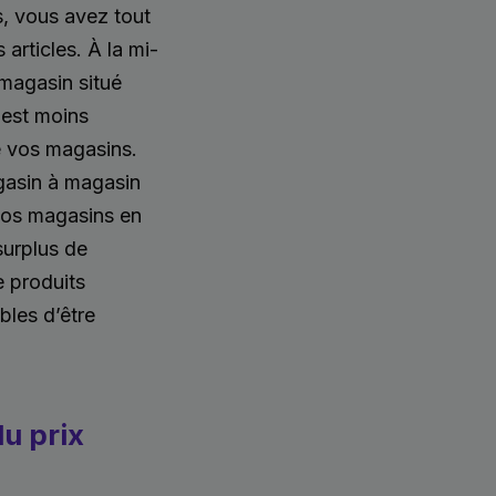
s, vous avez tout
 articles. À la mi-
 magasin situé
 est moins
e vos magasins.
agasin à magasin
 vos magasins en
surplus de
 produits
ibles d’être
u prix