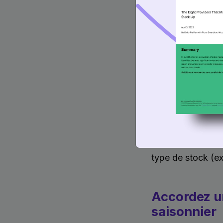
Avec un bon syst
Management ou DOM
Les réduction
Le plus de st
Le taux de ven
Le stock le p
L’importance acco
type de stock (ex 
Accordez un
saisonnier