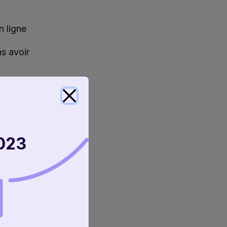
n ligne
s avoir
aux clients les
023
r les frais
n magasin, aux
se vende, une
eu
n ligne.