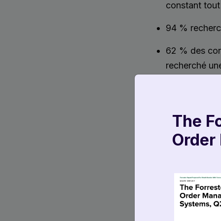
constant tout
94 % recherch
62 % des cons
recherché une
Une question se p
promotions qu’ils
The F
Order
La technolog
Nous le savons, t
associés. Que ce
frais de port déj
multitude de fact
d’approvisionnem