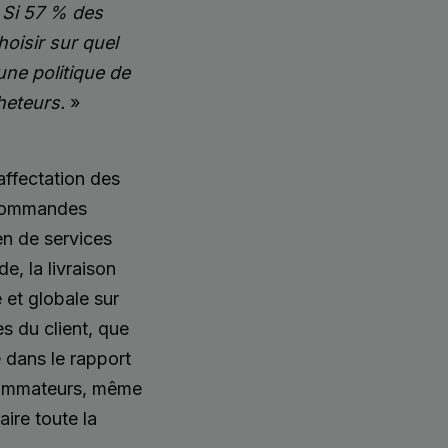
. Si 57 % des
oisir sur quel
une politique de
heteurs.
»
affectation des
 commandes
en de services
e, la livraison
e et globale sur
s du client, que
 dans le rapport
nsommateurs, même
ire toute la