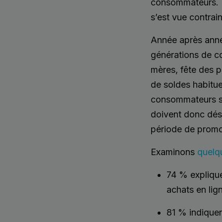
consommateurs. La
s’est vue contrai
Année après anné
générations de c
mères, fête des p
de soldes habitue
consommateurs se 
doivent donc dé
période de promo
Examinons
quelqu
74 % explique
achats en lig
81 % indiquen