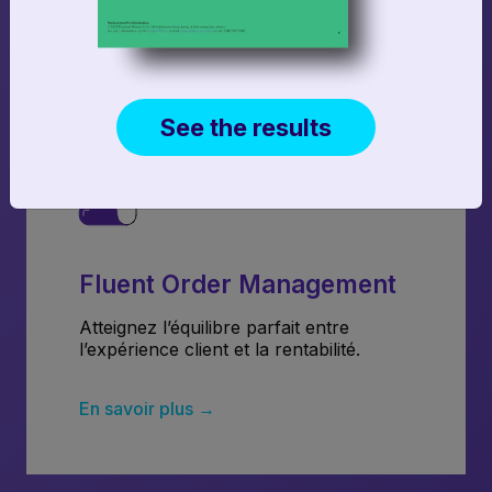
et de bénéfices
See the results
Fluent Order Management
Atteignez l’équilibre parfait entre
l’expérience client et la rentabilité.
En savoir plus →