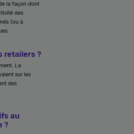
 de la façon dont
ivité des
rmés (ou à
ues.
 retailers ?
oment. La
aient sur les
ment des
ifs au
e ?