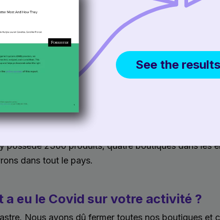
ip-from-Store augmente la satisfaction des clients gr
apidité de livraison. Les clients peuvent obtenir les arti
itent.
See the result
 de votre expérience en tant que ret
ai acheté pour mon fils aîné un livre expliquant comment
 cadeau. Il voulait devenir entrepreneur, et nous avons
qué des bougies et des lotions. Au marché de producte
ous avons gagné quelques centaines de dollars. Aujou
y possède 2300 produits, quatre boutiques dans les e
vrons dans tout le pays.
 a eu le Covid sur votre activité ?
sastre. Nous avons dû fermer toutes nos boutiques et 