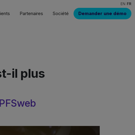
EN
FR
ients
Partenaires
Société
Demander une démo
-il plus
e PFSweb