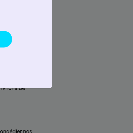
âce à la précision
cles de leur choix,
s
ailer
 fabriquer du
 donc créé notre
urs où nous
rd’hui, White
nvirons de
congédier nos