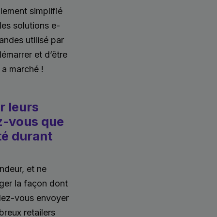
lement simplifié
des solutions e-
des utilisé par
démarrer et d’être
 a marché !
r leurs
ez-vous que
té durant
ndeur, et ne
nger la façon dont
allez-vous envoyer
reux retailers