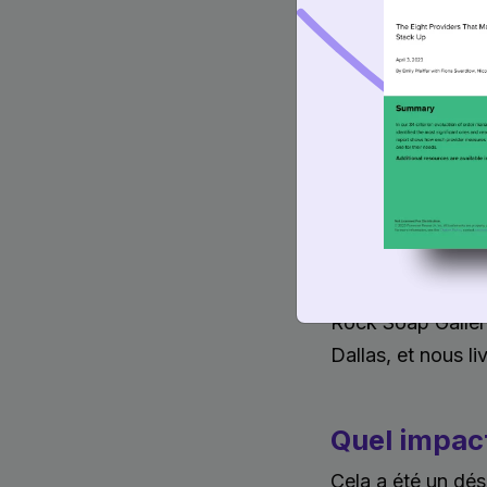
Absolument. Le Sh
des stocks et la r
quand ils le souha
Parlez-nous
Il y a six ans, j’
savon. C’était un
savon puis fabri
avons démarré, n
Rock Soap Galler
Dallas, et nous li
Quel impact
Cela a été un dé