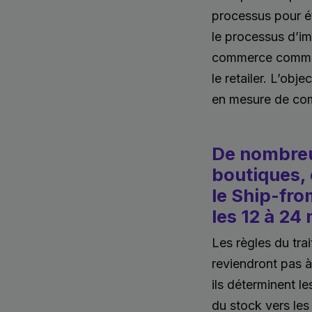
processus pour év
le processus d’im
commerce comme S
le retailer. L’obj
en mesure de com
De nombreux
boutiques,
le Ship-fro
les 12 à 24 
Les règles du tr
reviendront pas à
ils déterminent le
du stock vers les