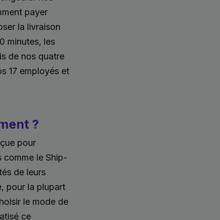
omment payer
ser la livraison
 minutes, les
is de nos quatre
os 17 employés et
ment ?
nçue pour
és comme le Ship-
tés de leurs
, pour la plupart
hoisir le mode de
atisé ce