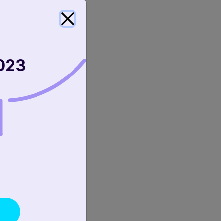
023
s
 des stocks