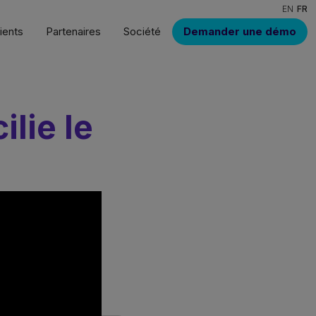
EN
FR
ients
Partenaires
Société
Demander une démo
lie le