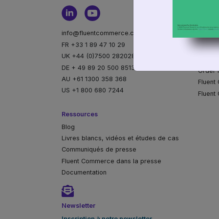
Fluent 
Unific
Gestio
info@fluentcommerce.com
Disponi
FR +33 1 89 47 10 29
Archit
UK +44 (0)7500 282028
Orches
DE + 49 89 20 500 85135
Order 
AU +61 1300 358 368
Fluent
US +1 800 680 7244
Fluent
Ressources
Blog
Livres blancs, vidéos et études de cas
Communiqués de presse
Fluent Commerce dans la presse
Documentation
Newsletter
Inscription à notre newsletter