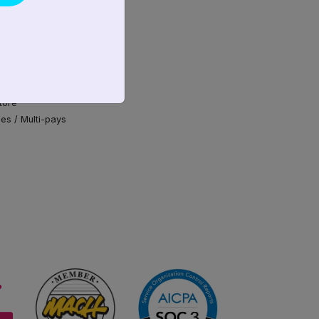
la gestion des commandes
ent
 des commandes en magasin
ect
s ruptures de stock
Composable
tore
es / Multi-pays