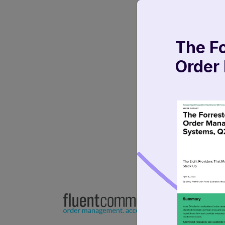
The F
Order
Platef
Fluent