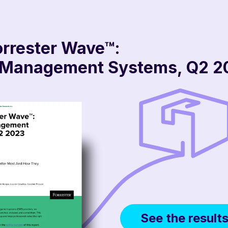
orrester Wave™:
 Management Systems, Q2 2
orme Cloud
Solutions
See the result
 Order Management
Vue unifiée