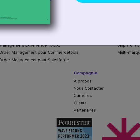
Big Inventory
Optimisez 
ation des Stocks
Service Cli
n distribuée des commandes
Traitement
bilité des produits
Click & Coll
ecture
Eliminez le
tration Omnicanale
Commerce 
Management Experience (OMX)
Ship from S
 Order Management pour Commercetools
Multi-marqu
 Order Management pour Salesforce
Compagnie
À propos
Nous Contacter
Carrières
Clients
Partenaires