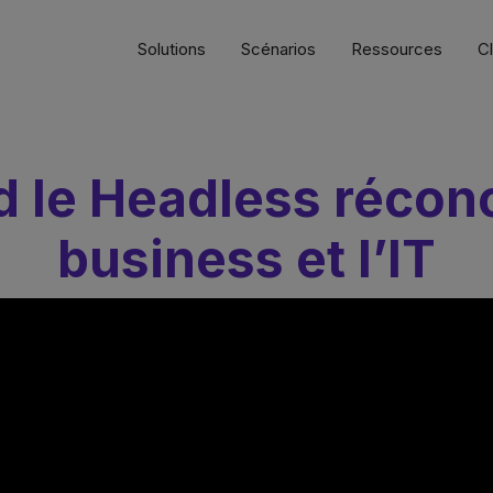
Solutions
Scénarios
Ressources
Cl
 le Headless réconci
business et l’IT