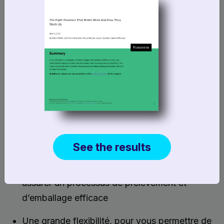
commande. Mais tous les systèmes ne se valent
pas.
Pour une gestion optimale des stocks et des
commandes, vous avez besoin d’une plateforme
puissante capable de prendre en charge :
Les mises à jour des stocks en temps réel et à
grande échelle
Les stratégies d’approvisionnement avancées
pour optimiser l’exécution des commandes
See the results
Les outils dont vos employés ont besoin pour
assurer un processus de prélèvement et
d’emballage efficace
Une grande flexibilité, pour vous permettre de