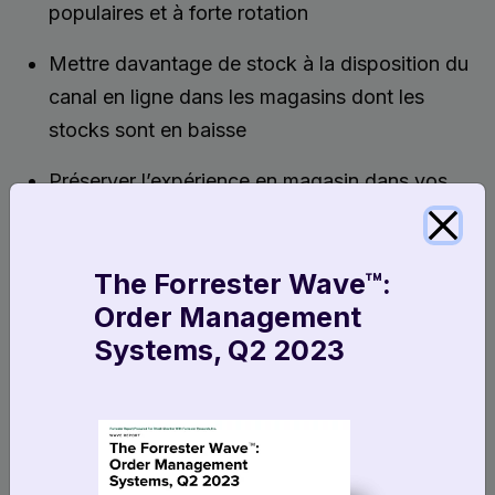
populaires et à forte rotation
Mettre davantage de stock à la disposition du
canal en ligne dans les magasins dont les
stocks sont en baisse
Préserver l’expérience en magasin dans vos
magasins phares
Les préférences des consommateurs évoluant
The Forrester Wave™:
rapidement, il est très difficile de prévoir la
Order Management
demande avec précision. Mais avec un système de
Systems, Q2 2023
gestion des commandes distribuées, vous pouvez
mieux contrôler votre logique d’approvisionnement
et la disponibilité des stocks, ce qui vous permet
de réaliser des marges plus élevées sur chaque