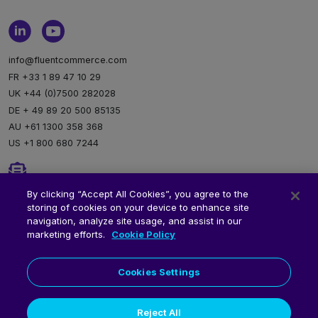
info@fluentcommerce.com
FR +33 1 89 47 10 29
UK +44 (0)7500 282028
DE + 49 89 20 500 85135
AU +61 1300 358 368
US +1 800 680 7244
Newsletter
By clicking “Accept All Cookies”, you agree to the
storing of cookies on your device to enhance site
Inscription à notre newsletter
navigation, analyze site usage, and assist in our
marketing efforts.
Cookie Policy
Cookies Settings
Reject All