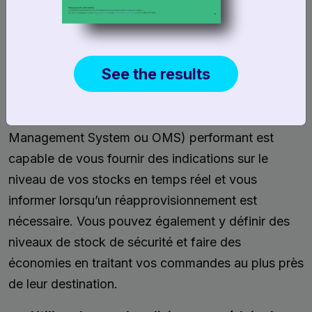
Vous serez ainsi en mesure d’optimiser votre
chaîne logistique en vous appuyant sur les
approches suivantes:
See the results
Faites du stock
Un système de gestion des commandes (Order
Management System ou OMS) performant est
capable de vous fournir des indications sur le
niveau de vos stocks en temps réel et vous
informer lorsqu’un réapprovisionnement est
nécessaire. Vous pouvez également y définir des
niveaux de stock de sécurité et faire des
économies en traitant vos commandes au plus près
de leur destination.