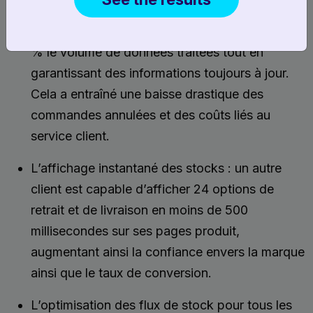
donnant la priorité aux articles les plus
sollicités. Certains clients ont réduit de 60 à 90
% le volume de données traitées tout en
garantissant des informations toujours à jour.
Cela a entraîné une baisse drastique des
commandes annulées et des coûts liés au
service client.
L’affichage instantané des stocks : un autre
client est capable d’afficher 24 options de
retrait et de livraison en moins de 500
millisecondes sur ses pages produit,
augmentant ainsi la confiance envers la marque
ainsi que le taux de conversion.
L’optimisation des flux de stock pour tous les