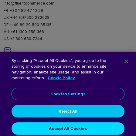
info@fluentcommerce.com
FR +33 1 89 47 10 29
UK +44 (0)7500 282028
DE + 49 89 20 500 85135
AU +61 1300 358 368
US +1 800 680 7244
Newsletter
By clicking “Accept All Cookies”, you agree to the
storing of cookies on your device to enhance site
Inscription à notre newsletter
navigation, analyze site usage, and assist in our
marketing efforts.
Cookie Policy
Cookies Settings
Reject All
© 2026 Fluent Commerce
Accept All Cookies
Politique de Confidentialité
Politique de Cookies