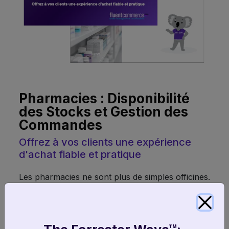
Pharmacies : Disponibilité
des Stocks et Gestion des
Commandes
Offrez à vos clients une expérience
d'achat fiable et pratique
Les pharmacies ne sont plus de simples officines.
Les produits quʼelles proposent à la vente vont
bien au-delà des seuls médicaments délivrés sur
ordonnance.